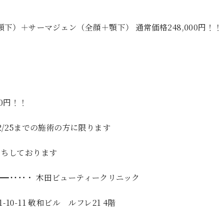
顎下）＋サーマジェン（全顔＋顎下） 通常価格248,000円！
00円！！
2/25までの施術の方に限ります
待ちしております
━━････・ 木田ビューティークリニック
0-11 敬和ビル ルフレ21 4階