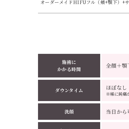
オーダーメイドHIFUフル（頬+顎下）+サ
施術に
全顔＋顎
かかる時間
ほぼなし
ダウンタイム
※稀に鈍痛
当日から
洗顔