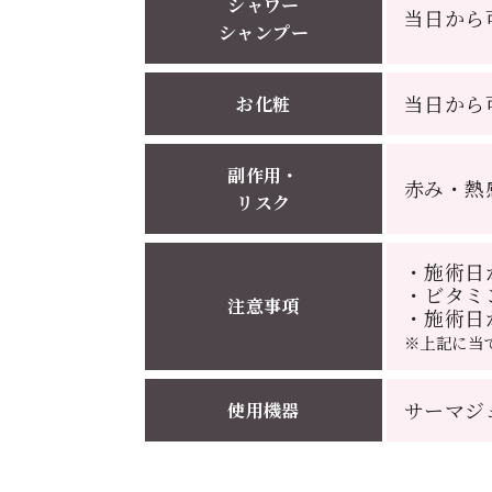
シャワー
当日から
シャンプー
当日から
お化粧
副作用・
赤み・熱
リスク
・施術日
・ビタミ
注意事項
・施術日
※上記に当
サーマジ
使用機器